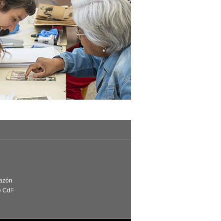
Razón
e CdF