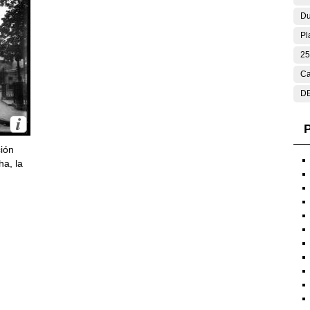
Du
Pl
25
Ca
DE
P
ción
ha, la