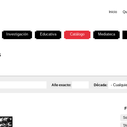
Inicio
Qu
Investigación
Educativa
Catálogo
Mediateca
s
Año exacto:
Década:
F
So
T