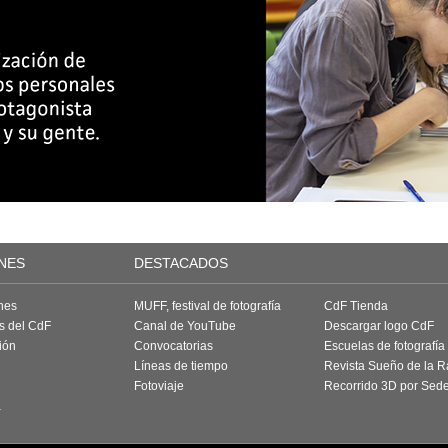
NES
DESTACADOS
nes
MUFF, festival de fotografía
CdF Tienda
as del CdF
Canal de YouTube
Descargar logo CdF
ión
Convocatorias
Escuelas de fotografía
Líneas de tiempo
Revista Sueño de la 
Fotoviaje
Recorrido 3D por Sed
a