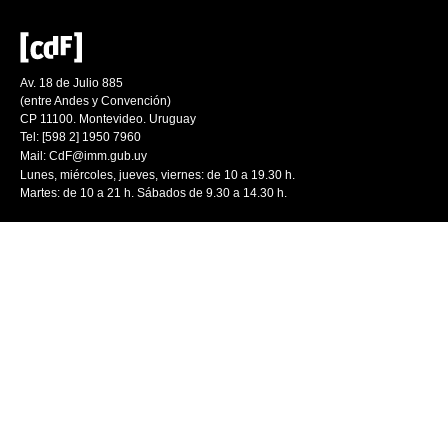
Av. 18 de Julio 885
(entre Andes y Convención)
CP 11100. Montevideo. Uruguay
Tel: [598 2] 1950 7960
Mail:
CdF@imm.gub.uy
Lunes, miércoles, jueves, viernes: de 10 a 19.30 h.
Martes: de 10 a 21 h. Sábados de 9.30 a 14.30 h.