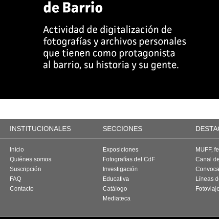
INSTITUCIONALES
SECCIONES
DESTA
Inicio
Exposiciones
MUFF, fes
Quiénes somos
Fotografías del CdF
Canal d
Suscripción
Investigación
Convoca
FAQ
Educativa
Líneas d
Contacto
Catálogo
Fotoviaj
Mediateca