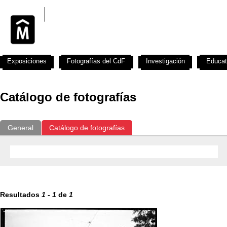
Exposiciones
Fotografías del CdF
Investigación
Educat
Catálogo de fotografías
General
Catálogo de fotografías
Resultados
1
-
1
de
1