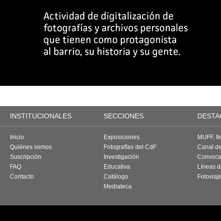
INSTITUCIONALES
SECCIONES
DESTA
Inicio
Exposiciones
MUFF, fes
Quiénes somos
Fotografías del CdF
Canal d
Suscripción
Investigación
Convoca
FAQ
Educativa
Líneas d
Contacto
Catálogo
Fotoviaj
Mediateca