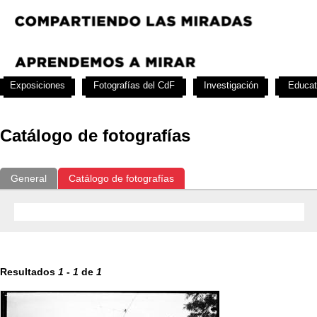
Exposiciones
Fotografías del CdF
Investigación
Educat
Catálogo de fotografías
General
Catálogo de fotografías
Resultados
1
-
1
de
1