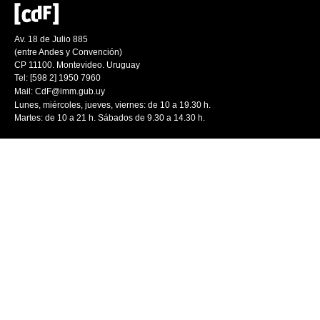
Av. 18 de Julio 885
(entre Andes y Convención)
CP 11100. Montevideo. Uruguay
Tel: [598 2] 1950 7960
Mail:
CdF@imm.gub.uy
Lunes, miércoles, jueves, viernes: de 10 a 19.30 h.
Martes: de 10 a 21 h. Sábados de 9.30 a 14.30 h.