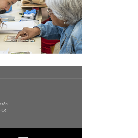
Razón
e CdF