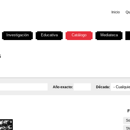
Inicio
Qu
Investigación
Educativa
Catálogo
Mediateca
s
Año exacto:
Década:
F
So
T