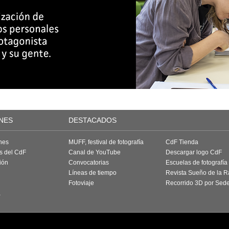
NES
DESTACADOS
nes
MUFF, festival de fotografía
CdF Tienda
as del CdF
Canal de YouTube
Descargar logo CdF
ión
Convocatorias
Escuelas de fotografía
Líneas de tiempo
Revista Sueño de la 
Fotoviaje
Recorrido 3D por Sed
a