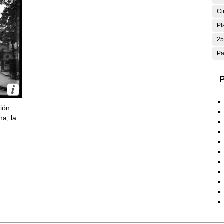
Ci
Pl
25
Pa
P
ción
ha, la