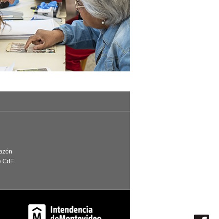
Razón
e CdF