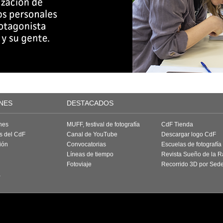
NES
DESTACADOS
nes
MUFF, festival de fotografía
CdF Tienda
as del CdF
Canal de YouTube
Descargar logo CdF
ión
Convocatorias
Escuelas de fotografía
Líneas de tiempo
Revista Sueño de la 
Fotoviaje
Recorrido 3D por Sed
a