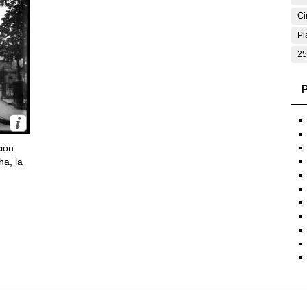
Ci
Pl
25
P
ción
ha, la