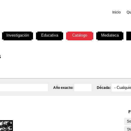
Inicio
Qu
Investigación
Educativa
Catálogo
Mediateca
s
Año exacto:
Década:
F
So
T