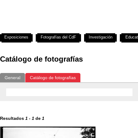
Exposiciones
Fotografías del CdF
Investigación
Educat
Catálogo de fotografías
General
Catálogo de fotografías
Resultados
1
-
1
de
1