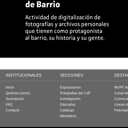
INSTITUCIONALES
SECCIONES
DESTA
Inicio
Exposiciones
MUFF, fes
Quiénes somos
Fotografías del CdF
Canal d
Suscripción
Investigación
Convoca
FAQ
Educativa
Líneas d
Contacto
Catálogo
Fotoviaj
Mediateca