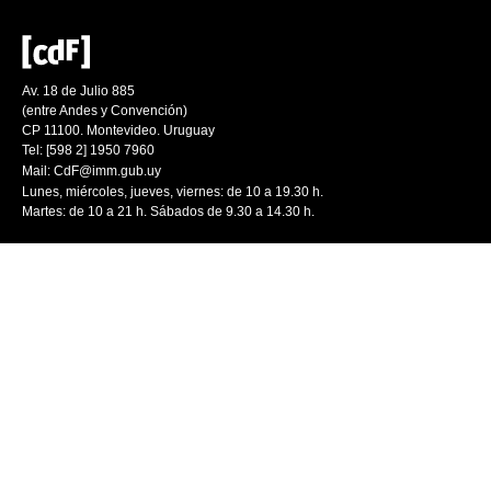
Av. 18 de Julio 885
(entre Andes y Convención)
CP 11100. Montevideo. Uruguay
Tel: [598 2] 1950 7960
Mail:
CdF@imm.gub.uy
Lunes, miércoles, jueves, viernes: de 10 a 19.30 h.
Martes: de 10 a 21 h. Sábados de 9.30 a 14.30 h.