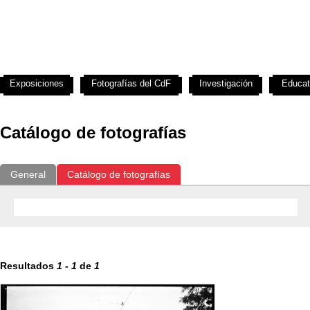
Exposiciones
Fotografías del CdF
Investigación
Educat
Catálogo de fotografías
General
Catálogo de fotografías
Resultados
1
-
1
de
1