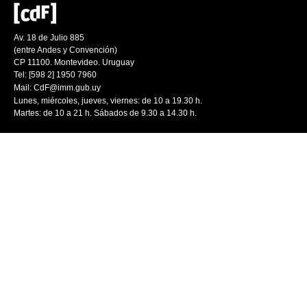
Av. 18 de Julio 885
(entre Andes y Convención)
CP 11100. Montevideo. Uruguay
Tel: [598 2] 1950 7960
Mail:
CdF@imm.gub.uy
Lunes, miércoles, jueves, viernes: de 10 a 19.30 h.
Martes: de 10 a 21 h. Sábados de 9.30 a 14.30 h.