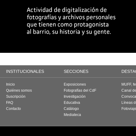
INSTITUCIONALES
SECCIONES
DESTA
Inicio
Exposiciones
MUFF, fes
Quiénes somos
Fotografías del CdF
Canal d
Suscripción
Investigación
Convoca
FAQ
Educativa
Líneas d
Contacto
Catálogo
Fotoviaj
Mediateca