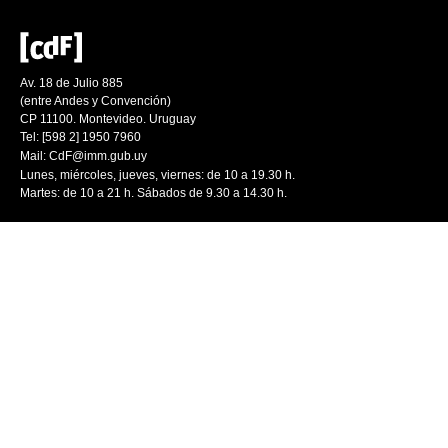
Av. 18 de Julio 885
(entre Andes y Convención)
CP 11100. Montevideo. Uruguay
Tel: [598 2] 1950 7960
Mail:
CdF@imm.gub.uy
Lunes, miércoles, jueves, viernes: de 10 a 19.30 h.
Martes: de 10 a 21 h. Sábados de 9.30 a 14.30 h.