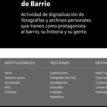
INSTITUCIONALES
SECCIONES
DESTA
Inicio
Exposiciones
MUFF, fes
Quiénes somos
Fotografías del CdF
Canal d
Suscripción
Investigación
Convoca
FAQ
Educativa
Líneas d
Contacto
Catálogo
Fotoviaj
Mediateca