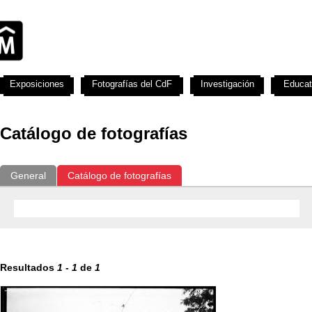
Exposiciones
Fotografías del CdF
Investigación
Educat
Catálogo de fotografías
General
Catálogo de fotografías
Resultados
1
-
1
de
1