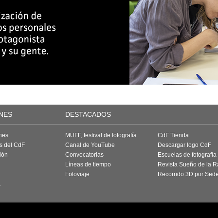
NES
DESTACADOS
nes
MUFF, festival de fotografía
CdF Tienda
as del CdF
Canal de YouTube
Descargar logo CdF
ión
Convocatorias
Escuelas de fotografía
Líneas de tiempo
Revista Sueño de la 
Fotoviaje
Recorrido 3D por Sed
a