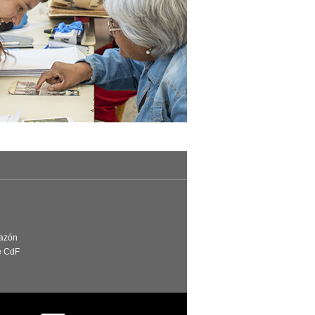
Razón
e CdF