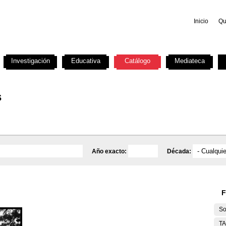
Inicio
Qu
Investigación
Educativa
Catálogo
Mediateca
s
Año exacto:
Década:
F
So
T