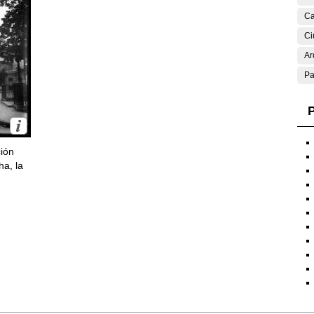
Ca
Ci
Ar
Pa
P
ción
ha, la