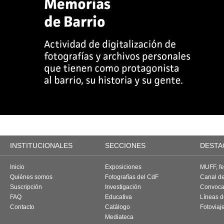
INSTITUCIONALES
SECCIONES
DESTA
Inicio
Exposiciones
MUFF, fes
Quiénes somos
Fotografías del CdF
Canal d
Suscripción
Investigación
Convoca
FAQ
Educativa
Líneas d
Contacto
Catálogo
Fotoviaj
Mediateca