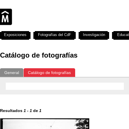
Exposiciones
Fotografías del CdF
Investigación
Educat
Catálogo de fotografías
General
Catálogo de fotografías
Resultados
1
-
1
de
1