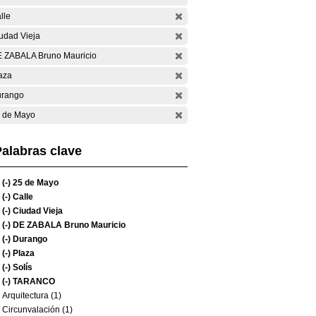
lle
udad Vieja
 ZABALA Bruno Mauricio
aza
rango
 de Mayo
alabras clave
(-)
25 de Mayo
(-)
Calle
(-)
Ciudad Vieja
(-)
DE ZABALA Bruno Mauricio
(-)
Durango
(-)
Plaza
(-)
Solís
(-)
TARANCO
Arquitectura (1)
Circunvalación (1)