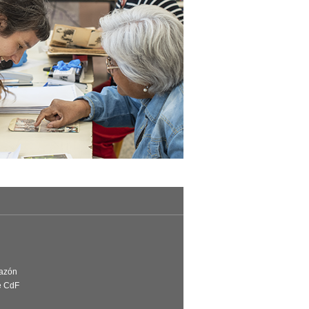
Razón
e CdF