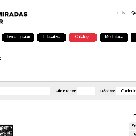
Inicio
Qu
Investigación
Educativa
Catálogo
Mediateca
s
Año exacto:
Década:
F
So
T