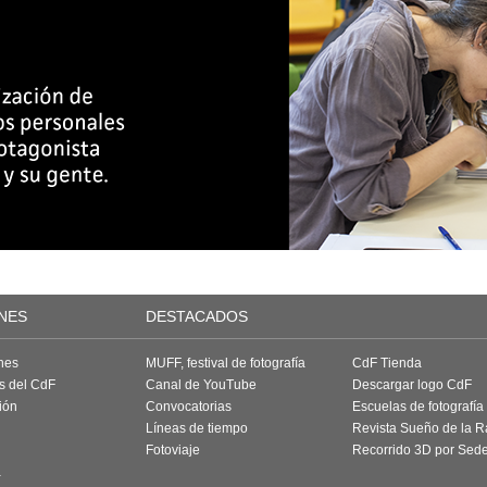
NES
DESTACADOS
nes
MUFF, festival de fotografía
CdF Tienda
as del CdF
Canal de YouTube
Descargar logo CdF
ión
Convocatorias
Escuelas de fotografía
Líneas de tiempo
Revista Sueño de la 
Fotoviaje
Recorrido 3D por Sed
a