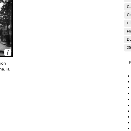
Ca
Ci
DE
Pl
Du
25
P
ción
ha, la