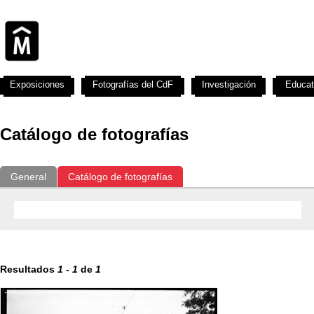
Exposiciones
Fotografías del CdF
Investigación
Educat
Catálogo de fotografías
General
Catálogo de fotografías
Resultados
1
-
1
de
1