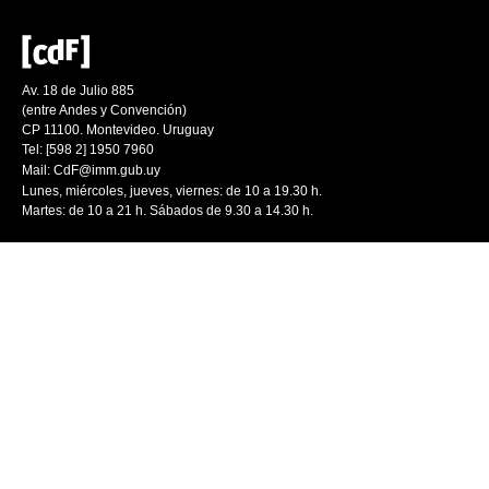
Av. 18 de Julio 885
(entre Andes y Convención)
CP 11100. Montevideo. Uruguay
Tel: [598 2] 1950 7960
Mail:
CdF@imm.gub.uy
Lunes, miércoles, jueves, viernes: de 10 a 19.30 h.
Martes: de 10 a 21 h. Sábados de 9.30 a 14.30 h.