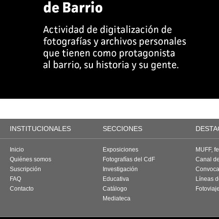
INSTITUCIONALES
SECCIONES
DESTA
Inicio
Exposiciones
MUFF, fes
Quiénes somos
Fotografías del CdF
Canal d
Suscripción
Investigación
Convoca
FAQ
Educativa
Líneas d
Contacto
Catálogo
Fotoviaj
Mediateca