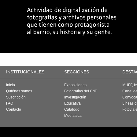
INSTITUCIONALES
SECCIONES
DESTA
Inicio
Exposiciones
MUFF, fes
Quiénes somos
Fotografías del CdF
Canal d
Suscripción
Investigación
Convoca
FAQ
Educativa
Líneas d
Contacto
Catálogo
Fotoviaj
Mediateca