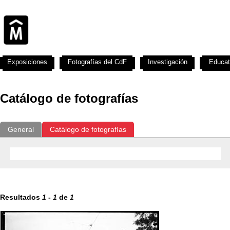
Exposiciones
Fotografías del CdF
Investigación
Educat
Catálogo de fotografías
General
Catálogo de fotografías
Resultados
1
-
1
de
1