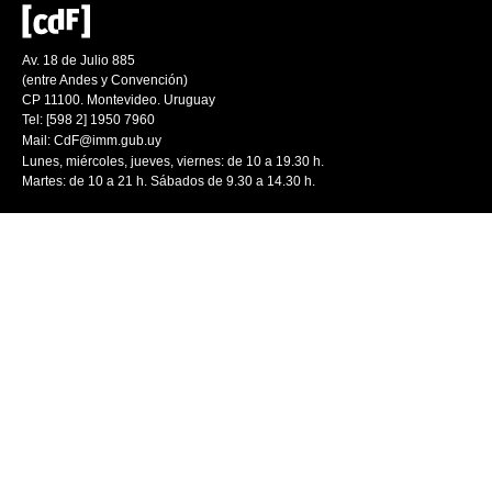
Av. 18 de Julio 885
(entre Andes y Convención)
CP 11100. Montevideo. Uruguay
Tel: [598 2] 1950 7960
Mail:
CdF@imm.gub.uy
Lunes, miércoles, jueves, viernes: de 10 a 19.30 h.
Martes: de 10 a 21 h. Sábados de 9.30 a 14.30 h.