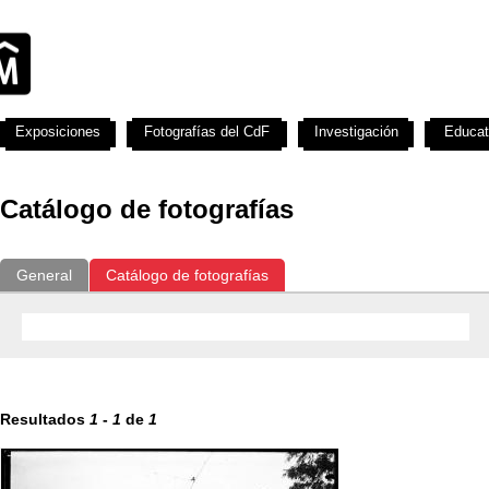
Exposiciones
Fotografías del CdF
Investigación
Educat
Catálogo de fotografías
General
Catálogo de fotografías
Resultados
1
-
1
de
1