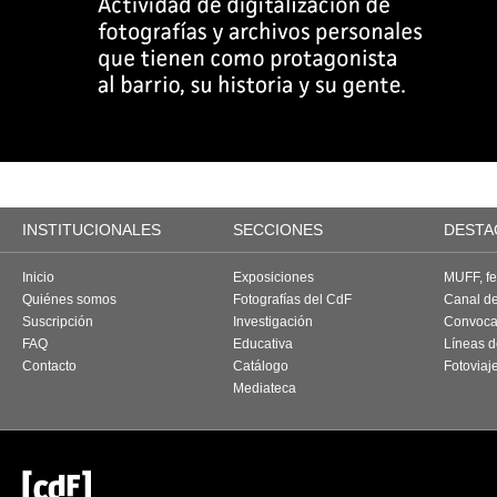
INSTITUCIONALES
SECCIONES
DESTA
Inicio
Exposiciones
MUFF, fes
Quiénes somos
Fotografías del CdF
Canal d
Suscripción
Investigación
Convoca
FAQ
Educativa
Líneas d
Contacto
Catálogo
Fotoviaj
Mediateca