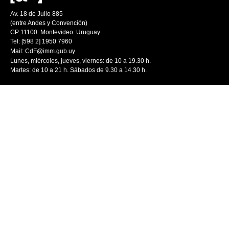
Av. 18 de Julio 885
(entre Andes y Convención)
CP 11100. Montevideo. Uruguay
Tel: [598 2] 1950 7960
Mail:
CdF@imm.gub.uy
Lunes, miércoles, jueves, viernes: de 10 a 19.30 h.
Martes: de 10 a 21 h. Sábados de 9.30 a 14.30 h.