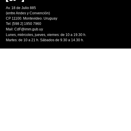
Av. 18 de Julio 885
(entre Andes y Convención)
CP 11100. Montevideo. Uruguay
Tel: [598 2] 1950 7960
Mail:
CdF@imm.gub.uy
Lunes, miércoles, jueves, viernes: de 10 a 19.30 h.
Martes: de 10 a 21 h. Sábados de 9.30 a 14.30 h.