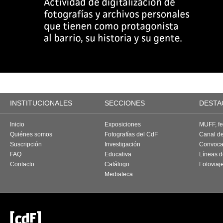
INSTITUCIONALES
SECCIONES
DESTA
Inicio
Exposiciones
MUFF, fes
Quiénes somos
Fotografías del CdF
Canal d
Suscripción
Investigación
Convoca
FAQ
Educativa
Líneas d
Contacto
Catálogo
Fotoviaj
Mediateca