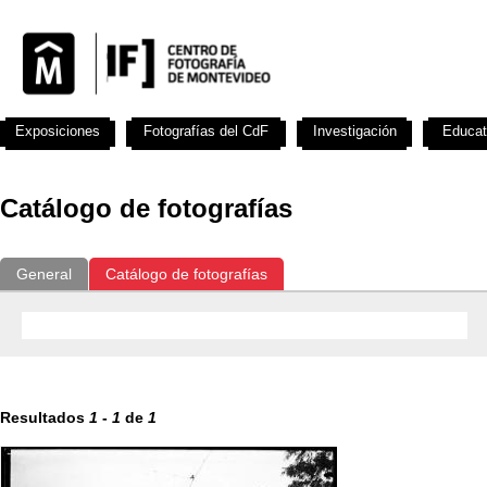
Exposiciones
Fotografías del CdF
Investigación
Educat
Catálogo de fotografías
General
Catálogo de fotografías
Resultados
1
-
1
de
1