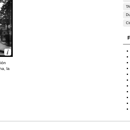
T
Du
Ci
P
ción
ha, la