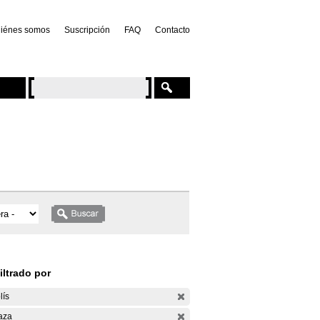
iénes somos
Suscripción
FAQ
Contacto
iltrado por
lís
aza