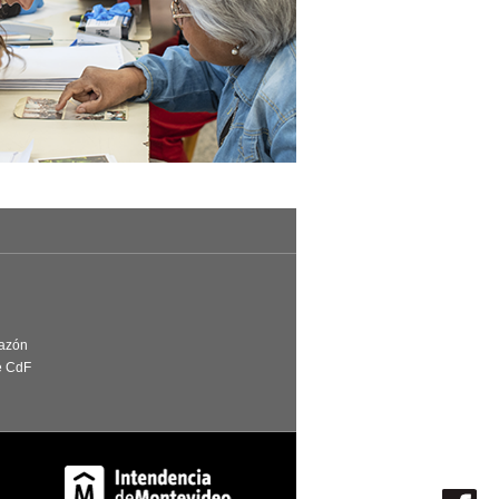
Razón
e CdF