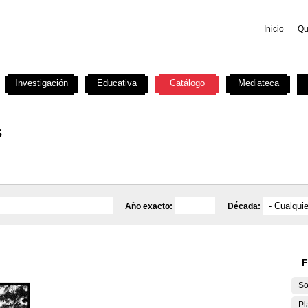
Inicio
Qu
Investigación
Educativa
Catálogo
Mediateca
s
Año exacto:
Década:
F
So
Pl