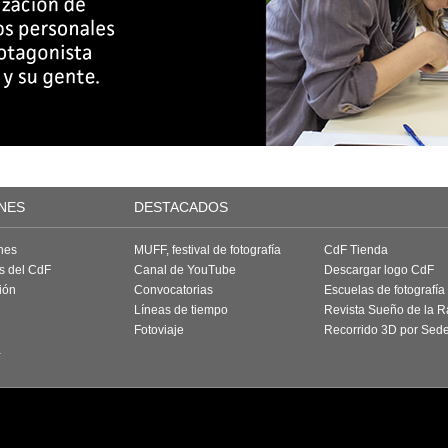
NES
DESTACADOS
nes
MUFF, festival de fotografía
CdF Tienda
as del CdF
Canal de YouTube
Descargar logo CdF
ión
Convocatorias
Escuelas de fotografía
Líneas de tiempo
Revista Sueño de la 
Fotoviaje
Recorrido 3D por Sed
a