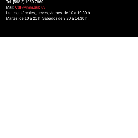
Tel: [598 2] 1950 7960
Mail:
CdF@imm.gub.uy
Lunes, miércoles, jueves, viernes: de 10 a 19.30 h.
Martes: de 10 a 21 h. Sábados de 9.30 a 14.30 h.