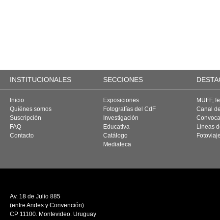
INSTITUCIONALES
SECCIONES
DESTA
Inicio
Exposiciones
MUFF, fes
Quiénes somos
Fotografías del CdF
Canal d
Suscripción
Investigación
Convoca
FAQ
Educativa
Líneas d
Contacto
Catálogo
Fotoviaj
Mediateca
Av. 18 de Julio 885
(entre Andes y Convención)
CP 11100. Montevideo. Uruguay