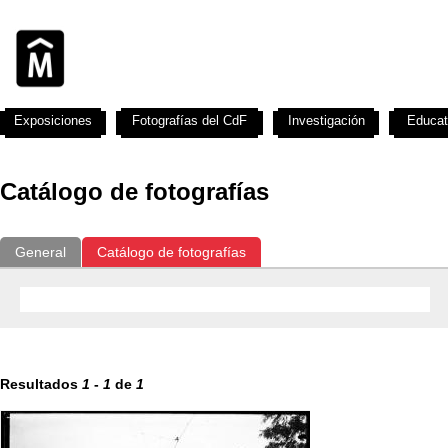
Exposiciones
Fotografías del CdF
Investigación
Educat
Catálogo de fotografías
General
Catálogo de fotografías
Resultados
1
-
1
de
1