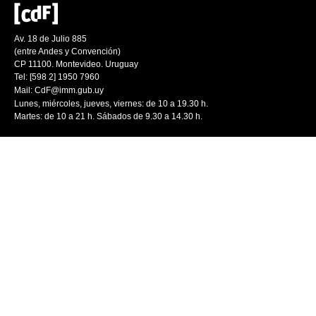
Av. 18 de Julio 885
(entre Andes y Convención)
CP 11100. Montevideo. Uruguay
Tel: [598 2] 1950 7960
Mail:
CdF@imm.gub.uy
Lunes, miércoles, jueves, viernes: de 10 a 19.30 h.
Martes: de 10 a 21 h. Sábados de 9.30 a 14.30 h.