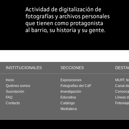
INSTITUCIONALES
SECCIONES
DESTA
Inicio
Exposiciones
MUFF, fes
Quiénes somos
Fotografías del CdF
Canal d
Suscripción
Investigación
Convoca
FAQ
Educativa
Líneas d
Contacto
Catálogo
Fotoviaj
Mediateca