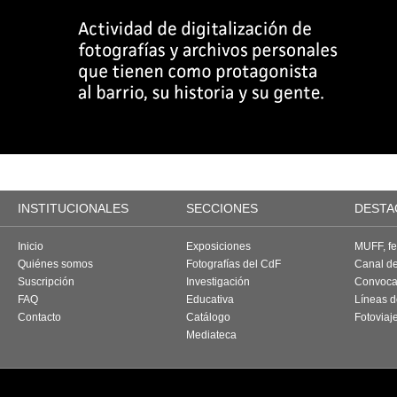
INSTITUCIONALES
SECCIONES
DESTA
Inicio
Exposiciones
MUFF, fes
Quiénes somos
Fotografías del CdF
Canal d
Suscripción
Investigación
Convoca
FAQ
Educativa
Líneas d
Contacto
Catálogo
Fotoviaj
Mediateca