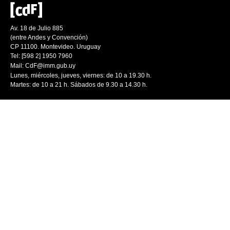
Av. 18 de Julio 885
(entre Andes y Convención)
CP 11100. Montevideo. Uruguay
Tel: [598 2] 1950 7960
Mail:
CdF@imm.gub.uy
Lunes, miércoles, jueves, viernes: de 10 a 19.30 h.
Martes: de 10 a 21 h. Sábados de 9.30 a 14.30 h.