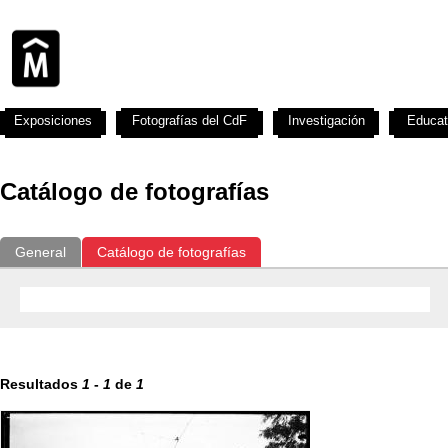
Exposiciones
Fotografías del CdF
Investigación
Educat
Catálogo de fotografías
General
Catálogo de fotografías
Resultados
1
-
1
de
1