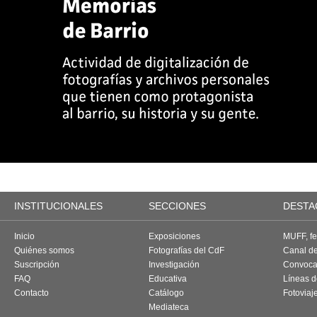
INSTITUCIONALES
SECCIONES
DESTA
Inicio
Exposiciones
MUFF, fes
Quiénes somos
Fotografías del CdF
Canal d
Suscripción
Investigación
Convoca
FAQ
Educativa
Líneas d
Contacto
Catálogo
Fotoviaj
Mediateca