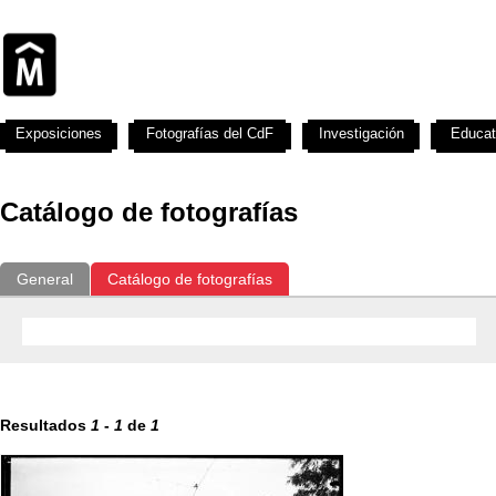
Exposiciones
Fotografías del CdF
Investigación
Educat
Catálogo de fotografías
General
Catálogo de fotografías
Resultados
1
-
1
de
1