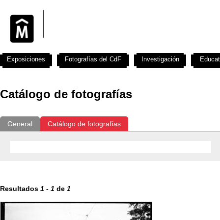
Exposiciones
Fotografías del CdF
Investigación
Educat
Catálogo de fotografías
General
Catálogo de fotografías
Resultados
1
-
1
de
1