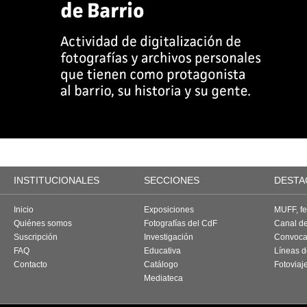
INSTITUCIONALES
SECCIONES
DESTA
Inicio
Exposiciones
MUFF, fes
Quiénes somos
Fotografías del CdF
Canal d
Suscripción
Investigación
Convoca
FAQ
Educativa
Líneas d
Contacto
Catálogo
Fotoviaj
Mediateca