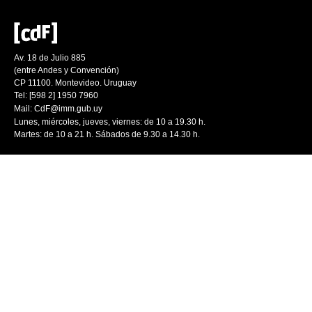
Av. 18 de Julio 885
(entre Andes y Convención)
CP 11100. Montevideo. Uruguay
Tel: [598 2] 1950 7960
Mail:
CdF@imm.gub.uy
Lunes, miércoles, jueves, viernes: de 10 a 19.30 h.
Martes: de 10 a 21 h. Sábados de 9.30 a 14.30 h.