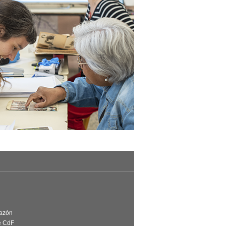
Razón
e CdF