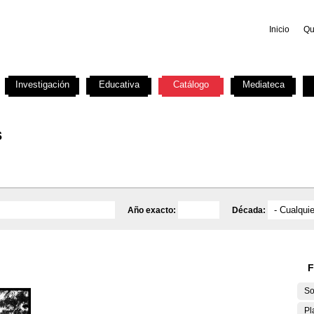
Inicio
Qu
Investigación
Educativa
Catálogo
Mediateca
s
Año exacto:
Década:
F
So
Pl