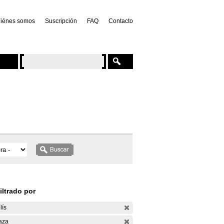
iénes somos
Suscripción
FAQ
Contacto
iltrado por
lís
aza