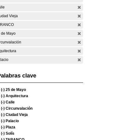
lle
udad Vieja
ARANCO
 de Mayo
rcunvalación
quitectura
lacio
alabras clave
(-)
25 de Mayo
(-)
Arquitectura
(-)
Calle
(-)
Circunvalación
(-)
Ciudad Vieja
(-)
Palacio
(-)
Plaza
(-)
Solís
(-)
TARANCO