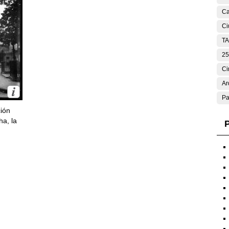
Ca
Ci
T
25
Ci
Ar
Pa
ción
ha, la
P