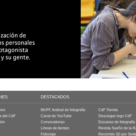
NES
DESTACADOS
nes
MUFF, festival de fotografía
CdF Tienda
as del CdF
Canal de YouTube
Descargar logo CdF
ión
Convocatorias
Escuelas de fotografía
Líneas de tiempo
Revista Sueño de la 
Fotoviaje
Recorrido 3D por Sed