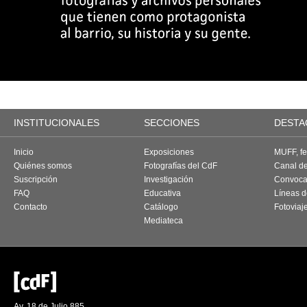
INSTITUCIONALES
SECCIONES
DESTA
Inicio
Exposiciones
MUFF, fes
Quiénes somos
Fotografías del CdF
Canal d
Suscripción
Investigación
Convoca
FAQ
Educativa
Líneas d
Contacto
Catálogo
Fotoviaj
Mediateca
Av. 18 de Julio 885