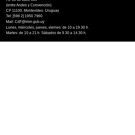
(entre Andes y Convención)
CP 11100. Montevideo. Uruguay
Tel: [598 2] 1950 7960
Mail:
CdF@imm.gub.uy
Lunes, miércoles, jueves, viernes: de 10 a 19.30 h.
Martes: de 10 a 21 h. Sábados de 9.30 a 14.30 h.