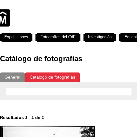
Exposiciones
Fotografías del CdF
Investigación
Educat
Catálogo de fotografías
General
Catálogo de fotografías
Resultados
1
-
1
de
1