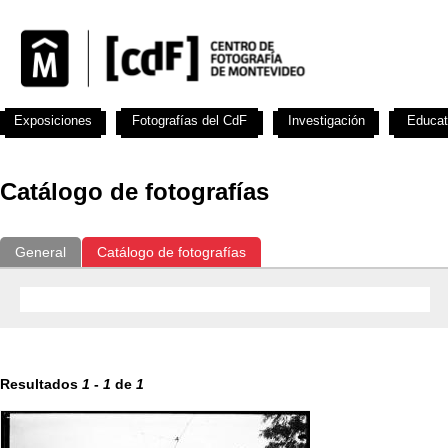
Exposiciones
Fotografías del CdF
Investigación
Educat
Catálogo de fotografías
General
Catálogo de fotografías
Resultados
1
-
1
de
1