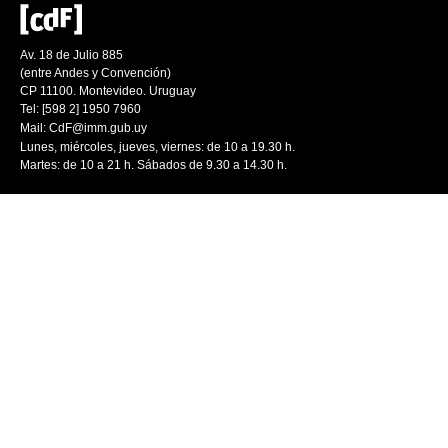
Av. 18 de Julio 885
(entre Andes y Convención)
CP 11100. Montevideo. Uruguay
Tel: [598 2] 1950 7960
Mail:
CdF@imm.gub.uy
Lunes, miércoles, jueves, viernes: de 10 a 19.30 h.
Martes: de 10 a 21 h. Sábados de 9.30 a 14.30 h.