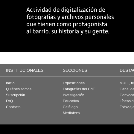
INSTITUCIONALES
SECCIONES
DESTA
Inicio
Exposiciones
MUFF, fes
Quiénes somos
Fotografías del CdF
Canal d
Suscripción
Investigación
Convoca
FAQ
Educativa
Líneas d
Contacto
Catálogo
Fotoviaj
Mediateca