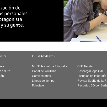
NES
DESTACADOS
nes
MUFF, festival de fotografía
CdF Tienda
as del CdF
Canal de YouTube
Descargar logo CdF
ión
Convocatorias
Escuelas de fotografía
Líneas de tiempo
Revista Sueño de la 
Fotoviaje
Recorrido 3D por Sed
a