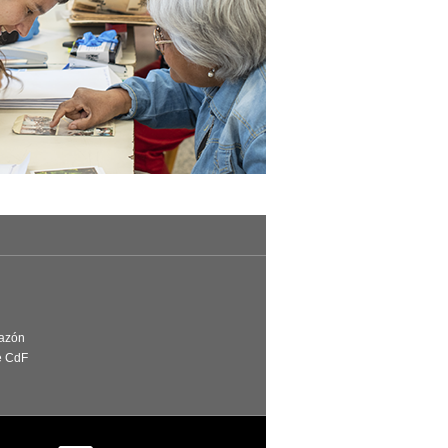
Razón
e CdF