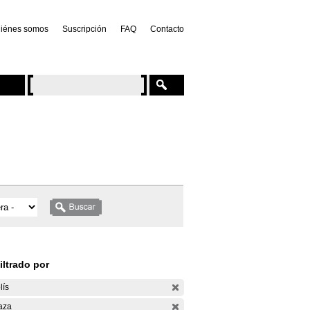
iénes somos
Suscripción
FAQ
Contacto
iltrado por
lís
aza