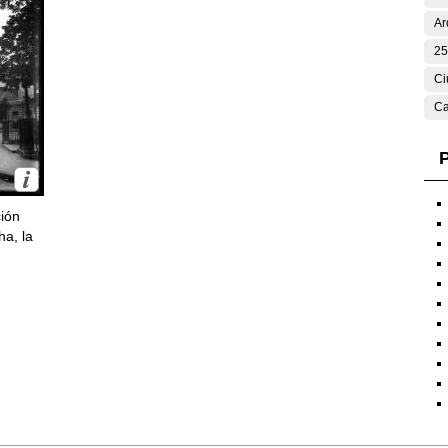
Ar
25
Ci
Ca
P
ción
ha, la