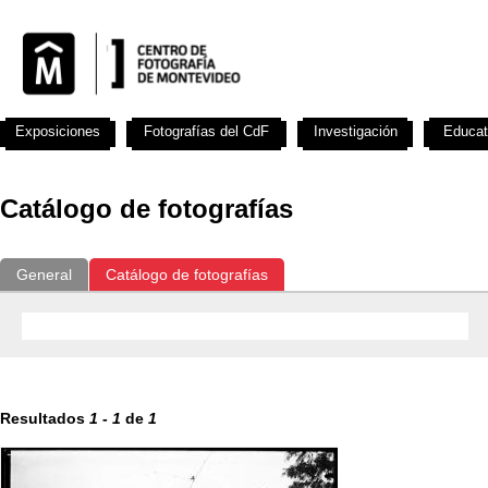
Exposiciones
Fotografías del CdF
Investigación
Educat
Catálogo de fotografías
General
Catálogo de fotografías
Resultados
1
-
1
de
1