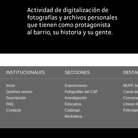
INSTITUCIONALES
SECCIONES
DESTA
Inicio
Exposiciones
MUFF, fes
Quiénes somos
Fotografías del CdF
Canal d
Suscripción
Investigación
Convoca
FAQ
Educativa
Líneas d
Contacto
Catálogo
Fotoviaj
Mediateca