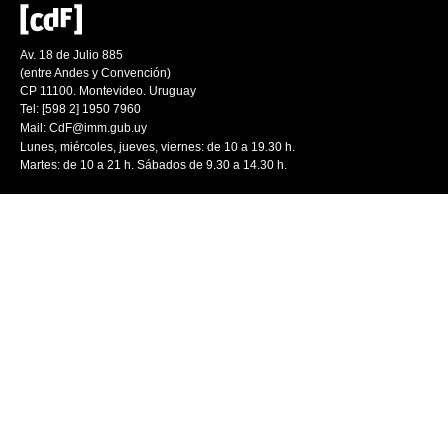
Av. 18 de Julio 885
(entre Andes y Convención)
CP 11100. Montevideo. Uruguay
Tel: [598 2] 1950 7960
Mail:
CdF@imm.gub.uy
Lunes, miércoles, jueves, viernes: de 10 a 19.30 h.
Martes: de 10 a 21 h. Sábados de 9.30 a 14.30 h.