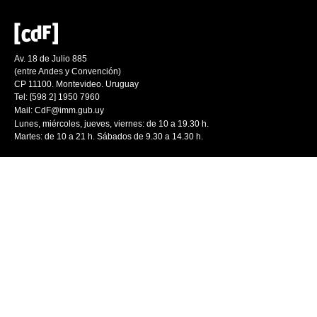
Av. 18 de Julio 885
(entre Andes y Convención)
CP 11100. Montevideo. Uruguay
Tel: [598 2] 1950 7960
Mail:
CdF@imm.gub.uy
Lunes, miércoles, jueves, viernes: de 10 a 19.30 h.
Martes: de 10 a 21 h. Sábados de 9.30 a 14.30 h.