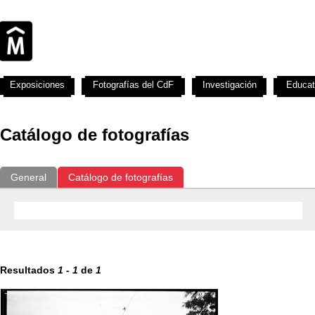
Exposiciones
Fotografías del CdF
Investigación
Educat
Catálogo de fotografías
General
Catálogo de fotografías
Resultados
1
-
1
de
1