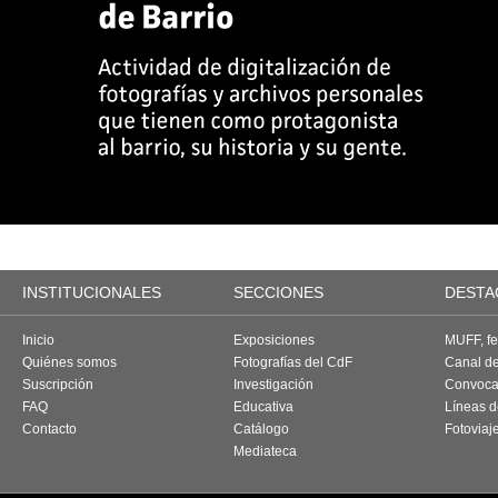
INSTITUCIONALES
SECCIONES
DESTA
Inicio
Exposiciones
MUFF, fes
Quiénes somos
Fotografías del CdF
Canal d
Suscripción
Investigación
Convoca
FAQ
Educativa
Líneas d
Contacto
Catálogo
Fotoviaj
Mediateca