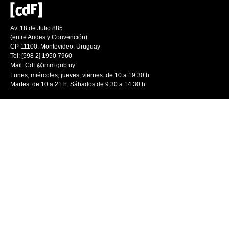
Av. 18 de Julio 885
(entre Andes y Convención)
CP 11100. Montevideo. Uruguay
Tel: [598 2] 1950 7960
Mail:
CdF@imm.gub.uy
Lunes, miércoles, jueves, viernes: de 10 a 19.30 h.
Martes: de 10 a 21 h. Sábados de 9.30 a 14.30 h.