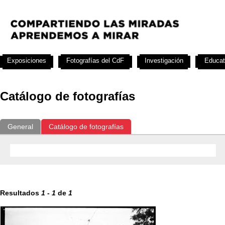
Exposiciones
Fotografías del CdF
Investigación
Educat
Catálogo de fotografías
General
Catálogo de fotografías
Resultados
1
-
1
de
1