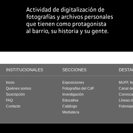
INSTITUCIONALES
SECCIONES
DESTA
Inicio
Exposiciones
MUFF, fes
Quiénes somos
Fotografías del CdF
Canal d
Suscripción
Investigación
Convoca
FAQ
Educativa
Líneas d
Contacto
Catálogo
Fotoviaj
Mediateca