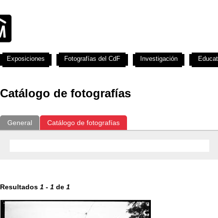
Exposiciones
Fotografías del CdF
Investigación
Educat
Catálogo de fotografías
General
Catálogo de fotografías
Resultados
1
-
1
de
1