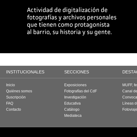
INSTITUCIONALES
SECCIONES
DESTA
Inicio
Exposiciones
MUFF, fes
Quiénes somos
Fotografías del CdF
Canal d
Suscripción
Investigación
Convoca
FAQ
Educativa
Líneas d
Contacto
Catálogo
Fotoviaj
Mediateca