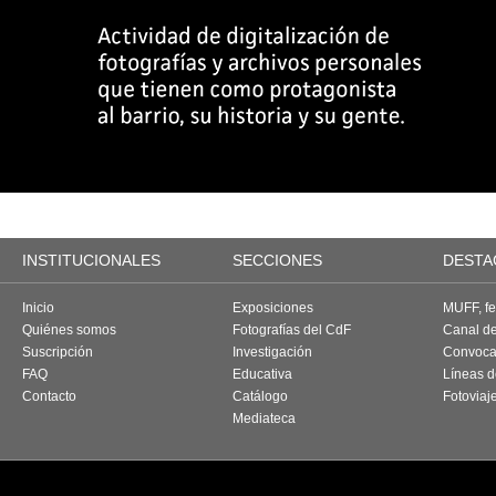
INSTITUCIONALES
SECCIONES
DESTA
Inicio
Exposiciones
MUFF, fes
Quiénes somos
Fotografías del CdF
Canal d
Suscripción
Investigación
Convoca
FAQ
Educativa
Líneas d
Contacto
Catálogo
Fotoviaj
Mediateca