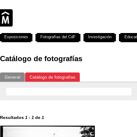
Exposiciones
Fotografías del CdF
Investigación
Educat
Catálogo de fotografías
General
Catálogo de fotografías
Resultados
1
-
1
de
1