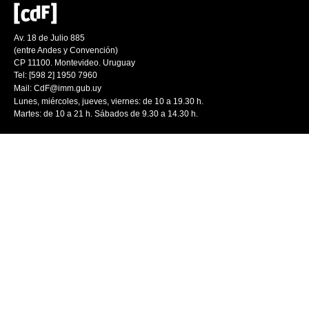
Av. 18 de Julio 885
(entre Andes y Convención)
CP 11100. Montevideo. Uruguay
Tel: [598 2] 1950 7960
Mail:
CdF@imm.gub.uy
Lunes, miércoles, jueves, viernes: de 10 a 19.30 h.
Martes: de 10 a 21 h. Sábados de 9.30 a 14.30 h.