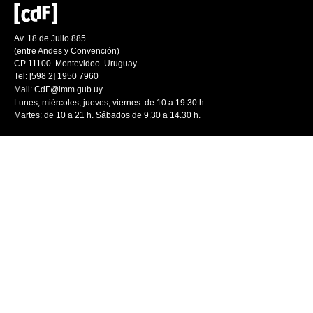
Av. 18 de Julio 885
(entre Andes y Convención)
CP 11100. Montevideo. Uruguay
Tel: [598 2] 1950 7960
Mail:
CdF@imm.gub.uy
Lunes, miércoles, jueves, viernes: de 10 a 19.30 h.
Martes: de 10 a 21 h. Sábados de 9.30 a 14.30 h.