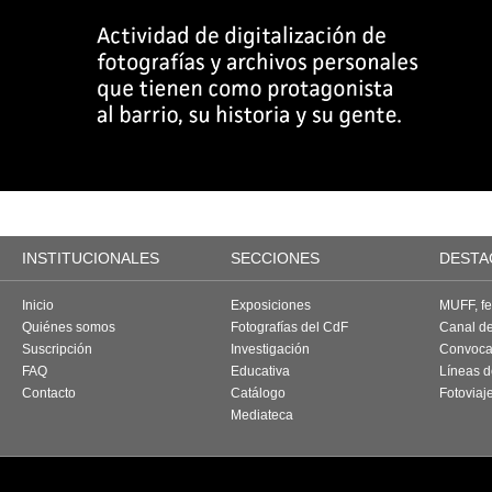
INSTITUCIONALES
SECCIONES
DESTA
Inicio
Exposiciones
MUFF, fes
Quiénes somos
Fotografías del CdF
Canal d
Suscripción
Investigación
Convoca
FAQ
Educativa
Líneas d
Contacto
Catálogo
Fotoviaj
Mediateca