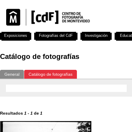
Exposiciones
Fotografías del CdF
Investigación
Educat
Catálogo de fotografías
General
Catálogo de fotografías
Resultados
1
-
1
de
1