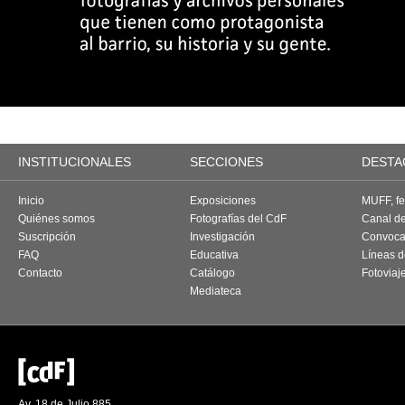
INSTITUCIONALES
SECCIONES
DESTA
Inicio
Exposiciones
MUFF, fes
Quiénes somos
Fotografías del CdF
Canal d
Suscripción
Investigación
Convoca
FAQ
Educativa
Líneas d
Contacto
Catálogo
Fotoviaj
Mediateca
Av. 18 de Julio 885