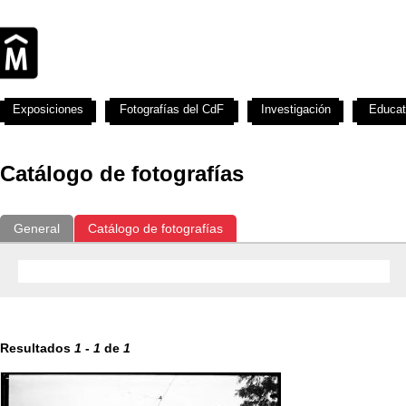
Exposiciones
Fotografías del CdF
Investigación
Educat
Catálogo de fotografías
General
Catálogo de fotografías
Resultados
1
-
1
de
1