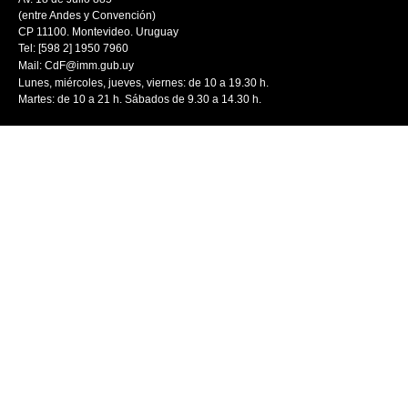
(entre Andes y Convención)
CP 11100. Montevideo. Uruguay
Tel: [598 2] 1950 7960
Mail:
CdF@imm.gub.uy
Lunes, miércoles, jueves, viernes: de 10 a 19.30 h.
Martes: de 10 a 21 h. Sábados de 9.30 a 14.30 h.