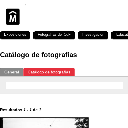
Exposiciones
Fotografías del CdF
Investigación
Educat
Catálogo de fotografías
General
Catálogo de fotografías
Resultados
1
-
1
de
1