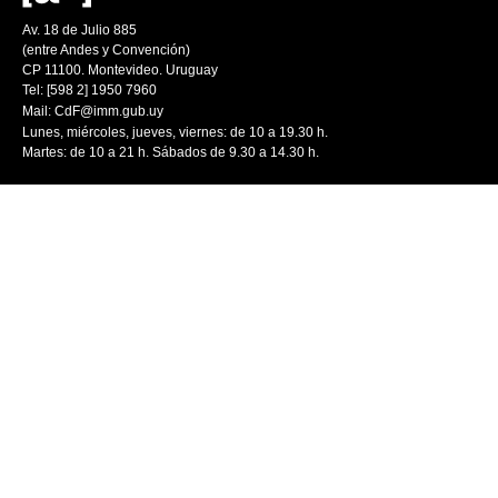
Av. 18 de Julio 885
(entre Andes y Convención)
CP 11100. Montevideo. Uruguay
Tel: [598 2] 1950 7960
Mail:
CdF@imm.gub.uy
Lunes, miércoles, jueves, viernes: de 10 a 19.30 h.
Martes: de 10 a 21 h. Sábados de 9.30 a 14.30 h.