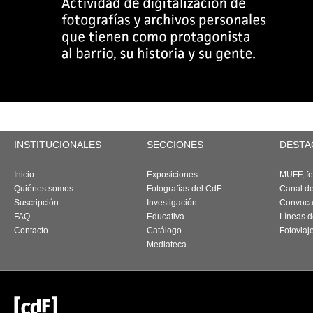
INSTITUCIONALES
SECCIONES
DESTA
Inicio
Exposiciones
MUFF, fes
Quiénes somos
Fotografías del CdF
Canal d
Suscripción
Investigación
Convoca
FAQ
Educativa
Líneas d
Contacto
Catálogo
Fotoviaj
Mediateca