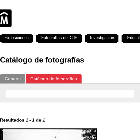
Exposiciones
Fotografías del CdF
Investigación
Educat
Catálogo de fotografías
General
Catálogo de fotografías
Resultados
1
-
1
de
1