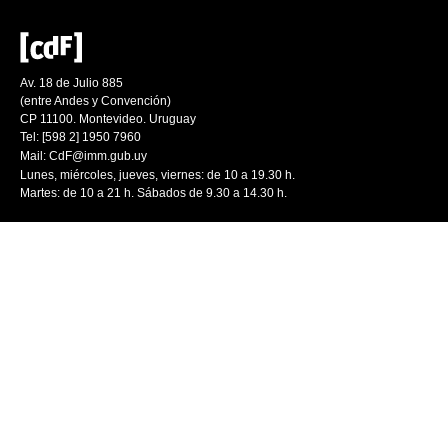
Av. 18 de Julio 885
(entre Andes y Convención)
CP 11100. Montevideo. Uruguay
Tel: [598 2] 1950 7960
Mail:
CdF@imm.gub.uy
Lunes, miércoles, jueves, viernes: de 10 a 19.30 h.
Martes: de 10 a 21 h. Sábados de 9.30 a 14.30 h.