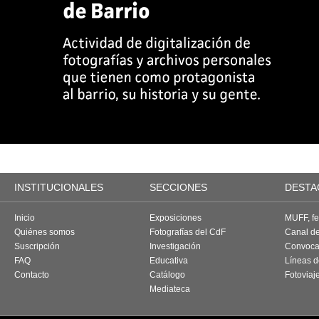
INSTITUCIONALES
SECCIONES
DESTA
Inicio
Exposiciones
MUFF, fes
Quiénes somos
Fotografías del CdF
Canal d
Suscripción
Investigación
Convoca
FAQ
Educativa
Líneas d
Contacto
Catálogo
Fotoviaj
Mediateca