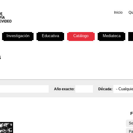
Inicio
Qu
Investigación
Educativa
Catálogo
Mediateca
s
Año exacto:
Década:
F
So
Pa