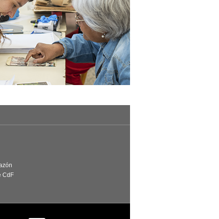
Razón
e CdF