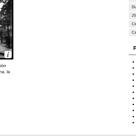
Du
25
Ci
Ca
P
ción
ha, la