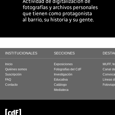
INSTITUCIONALES
SECCIONES
DESTA
Inicio
Exposiciones
MUFF, fes
Quiénes somos
Fotografías del CdF
Canal d
Suscripción
Investigación
Convoca
FAQ
Educativa
Líneas d
Contacto
Catálogo
Fotoviaj
Mediateca