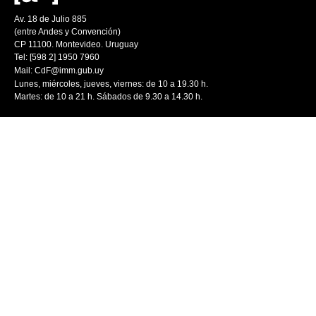
Av. 18 de Julio 885
(entre Andes y Convención)
CP 11100. Montevideo. Uruguay
Tel: [598 2] 1950 7960
Mail:
CdF@imm.gub.uy
Lunes, miércoles, jueves, viernes: de 10 a 19.30 h.
Martes: de 10 a 21 h. Sábados de 9.30 a 14.30 h.