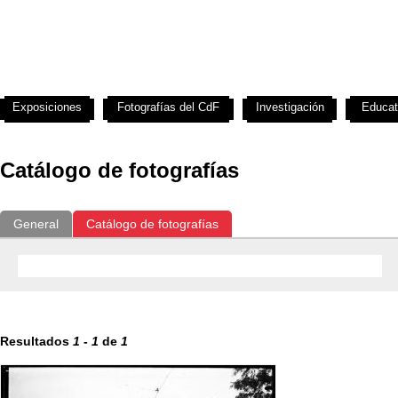
Exposiciones
Fotografías del CdF
Investigación
Educat
Catálogo de fotografías
General
Catálogo de fotografías
Resultados
1
-
1
de
1