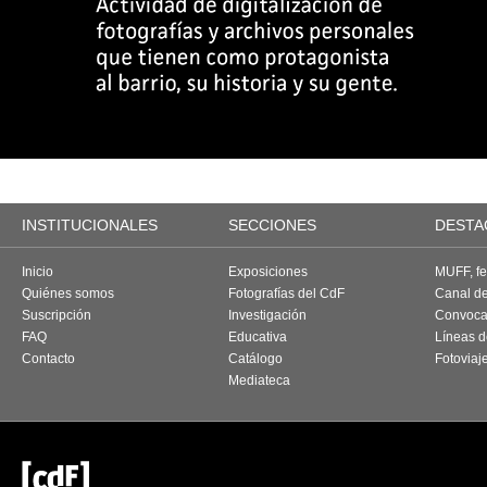
INSTITUCIONALES
SECCIONES
DESTA
Inicio
Exposiciones
MUFF, fes
Quiénes somos
Fotografías del CdF
Canal d
Suscripción
Investigación
Convoca
FAQ
Educativa
Líneas d
Contacto
Catálogo
Fotoviaj
Mediateca