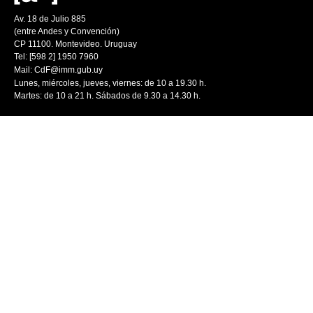
Av. 18 de Julio 885
(entre Andes y Convención)
CP 11100. Montevideo. Uruguay
Tel: [598 2] 1950 7960
Mail:
CdF@imm.gub.uy
Lunes, miércoles, jueves, viernes: de 10 a 19.30 h.
Martes: de 10 a 21 h. Sábados de 9.30 a 14.30 h.