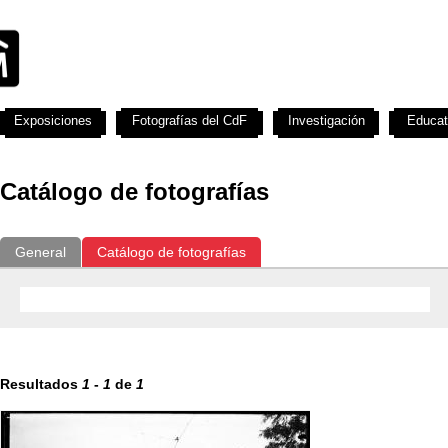
Exposiciones
Fotografías del CdF
Investigación
Educat
Catálogo de fotografías
General
Catálogo de fotografías
Resultados
1
-
1
de
1