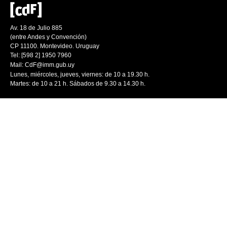
Av. 18 de Julio 885
(entre Andes y Convención)
CP 11100. Montevideo. Uruguay
Tel: [598 2] 1950 7960
Mail:
CdF@imm.gub.uy
Lunes, miércoles, jueves, viernes: de 10 a 19.30 h.
Martes: de 10 a 21 h. Sábados de 9.30 a 14.30 h.