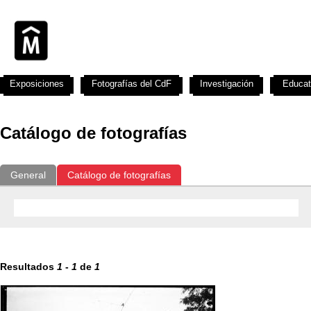
Exposiciones
Fotografías del CdF
Investigación
Educat
Catálogo de fotografías
General
Catálogo de fotografías
Resultados
1
-
1
de
1