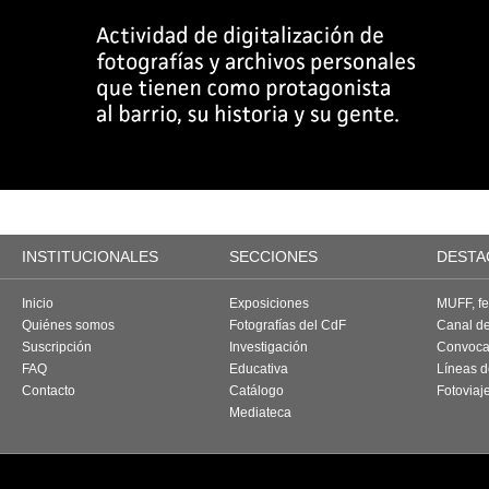
INSTITUCIONALES
SECCIONES
DESTA
Inicio
Exposiciones
MUFF, fes
Quiénes somos
Fotografías del CdF
Canal d
Suscripción
Investigación
Convoca
FAQ
Educativa
Líneas d
Contacto
Catálogo
Fotoviaj
Mediateca