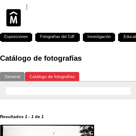
Exposiciones
Fotografías del CdF
Investigación
Educat
Catálogo de fotografías
General
Catálogo de fotografías
Resultados
1
-
1
de
1