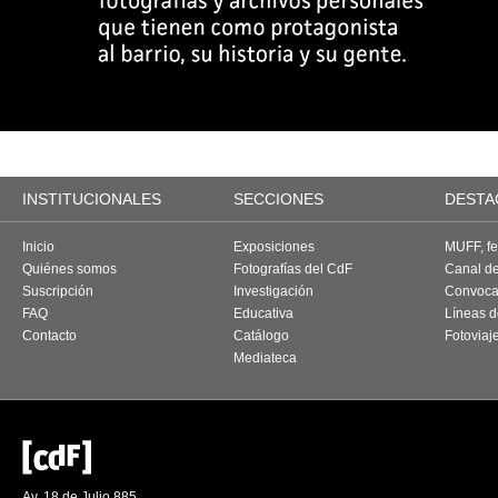
INSTITUCIONALES
SECCIONES
DESTA
Inicio
Exposiciones
MUFF, fes
Quiénes somos
Fotografías del CdF
Canal d
Suscripción
Investigación
Convoca
FAQ
Educativa
Líneas d
Contacto
Catálogo
Fotoviaj
Mediateca
Av. 18 de Julio 885