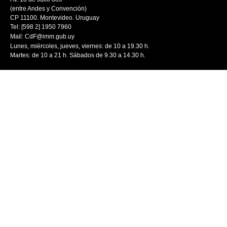
(entre Andes y Convención)
CP 11100. Montevideo. Uruguay
Tel: [598 2] 1950 7960
Mail:
CdF@imm.gub.uy
Lunes, miércoles, jueves, viernes: de 10 a 19.30 h.
Martes: de 10 a 21 h. Sábados de 9.30 a 14.30 h.