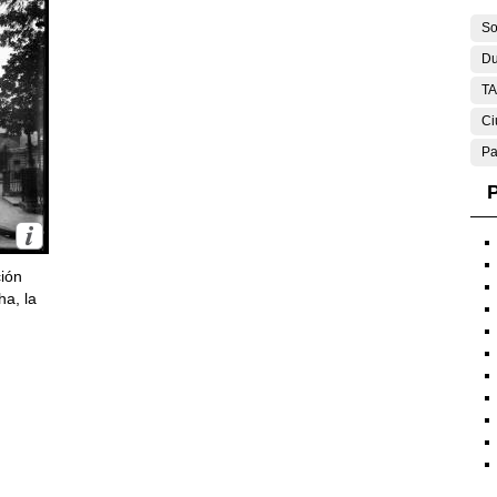
So
Du
T
Ci
Pa
P
ción
ha, la