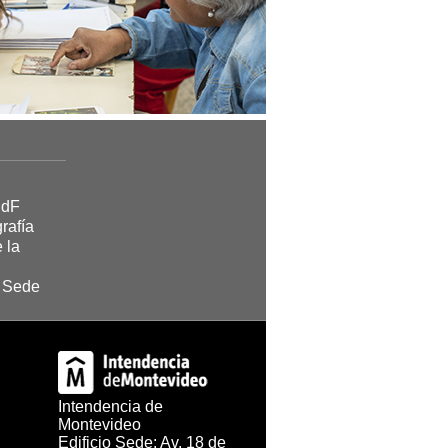
CdF
rafía
 la
r Sede
Intendencia de
Montevideo
Edificio Sede: Av. 18 de