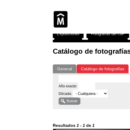
Exposiciones
Fotografías del CdF
Catálogo de fotografía
General
Catálogo de fotografías
Año exacto:
Década:
Resultados
1
-
1
de
1