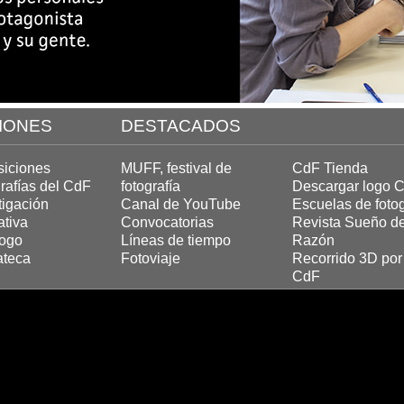
IONES
DESTACADOS
iciones
MUFF, festival de
CdF Tienda
rafías del CdF
fotografía
Descargar logo 
tigación
Canal de YouTube
Escuelas de fotog
tiva
Convocatorias
Revista Sueño de
logo
Líneas de tiempo
Razón
ateca
Fotoviaje
Recorrido 3D po
CdF