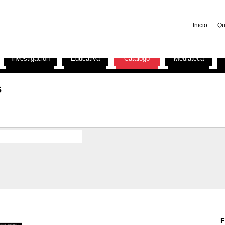
Inicio
Qu
Investigación
Educativa
Catálogo
Mediateca
s
F