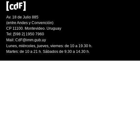
Av. 18 de Julio 885
(entre Andes y Convención)
CP 11100. Montevideo. Uruguay
Tel: [598 2] 1950 7960
Mail:
CdF@imm.gub.uy
Lunes, miércoles, jueves, viernes: de 10 a 19.30 h.
Martes: de 10 a 21 h. Sábados de 9.30 a 14.30 h.