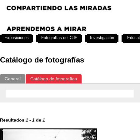
Exposiciones
Fotografías del CdF
Investigación
Educat
Catálogo de fotografías
General
Catálogo de fotografías
Resultados
1
-
1
de
1