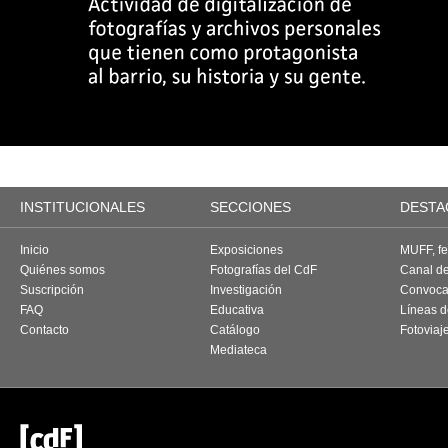
INSTITUCIONALES
SECCIONES
DESTA
Inicio
Exposiciones
MUFF, fes
Quiénes somos
Fotografías del CdF
Canal d
Suscripción
Investigación
Convoca
FAQ
Educativa
Líneas d
Contacto
Catálogo
Fotoviaj
Mediateca