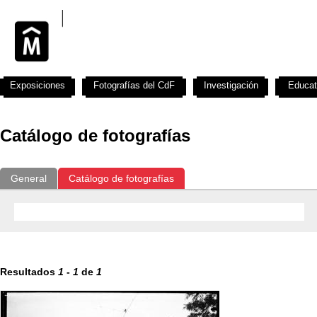
Exposiciones
Fotografías del CdF
Investigación
Educat
Catálogo de fotografías
General
Catálogo de fotografías
Resultados
1
-
1
de
1