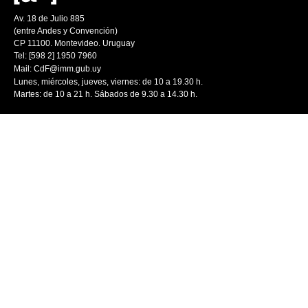
Av. 18 de Julio 885
(entre Andes y Convención)
CP 11100. Montevideo. Uruguay
Tel: [598 2] 1950 7960
Mail:
CdF@imm.gub.uy
Lunes, miércoles, jueves, viernes: de 10 a 19.30 h.
Martes: de 10 a 21 h. Sábados de 9.30 a 14.30 h.