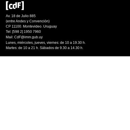
Av. 18 de Julio 885
(entre Andes y Convención)
CP 11100. Montevideo. Uruguay
Tel: [598 2] 1950 7960
Mail:
CdF@imm.gub.uy
Lunes, miércoles, jueves, viernes: de 10 a 19.30 h.
Martes: de 10 a 21 h. Sábados de 9.30 a 14.30 h.