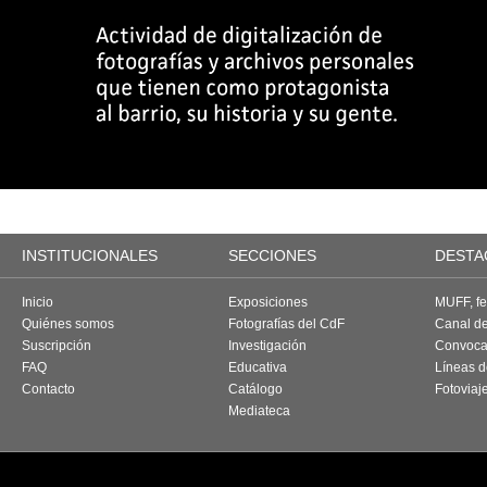
INSTITUCIONALES
SECCIONES
DESTA
Inicio
Exposiciones
MUFF, fes
Quiénes somos
Fotografías del CdF
Canal d
Suscripción
Investigación
Convoca
FAQ
Educativa
Líneas d
Contacto
Catálogo
Fotoviaj
Mediateca