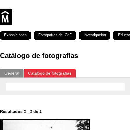
Exposiciones
Fotografías del CdF
Investigación
Educat
Catálogo de fotografías
General
Catálogo de fotografías
Resultados
1
-
1
de
1