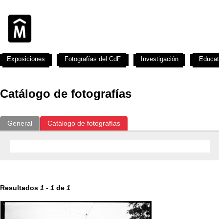
Exposiciones
Fotografías del CdF
Investigación
Educat
Catálogo de fotografías
General
Catálogo de fotografías
Resultados
1
-
1
de
1