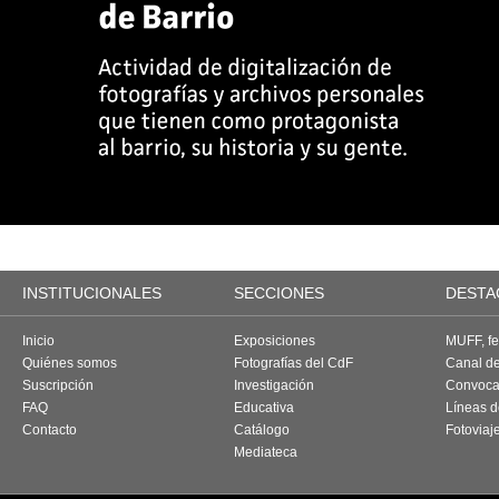
INSTITUCIONALES
SECCIONES
DESTA
Inicio
Exposiciones
MUFF, fes
Quiénes somos
Fotografías del CdF
Canal d
Suscripción
Investigación
Convoca
FAQ
Educativa
Líneas d
Contacto
Catálogo
Fotoviaj
Mediateca