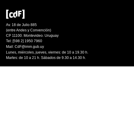
Av. 18 de Julio 885
(entre Andes y Convención)
CP 11100. Montevideo. Uruguay
Tel: [598 2] 1950 7960
Mail:
CdF@imm.gub.uy
Lunes, miércoles, jueves, viernes: de 10 a 19.30 h.
Martes: de 10 a 21 h. Sábados de 9.30 a 14.30 h.