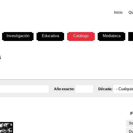
Inicio
Qu
Investigación
Educativa
Catálogo
Mediateca
s
Año exacto:
Década:
F
So
Du