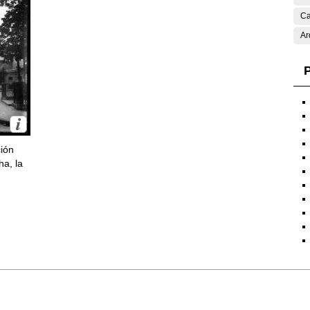
Ca
Ar
P
ción
ha, la