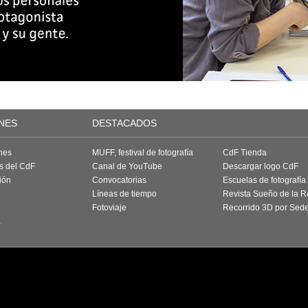
NES
DESTACADOS
nes
MUFF, festival de fotografía
CdF Tienda
as del CdF
Canal de YouTube
Descargar logo CdF
ión
Convocatorias
Escuelas de fotografía
Líneas de tiempo
Revista Sueño de la 
Fotoviaje
Recorrido 3D por Sed
a