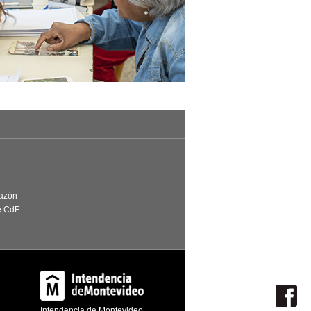
Razón
e CdF
Intendencia de Montevideo