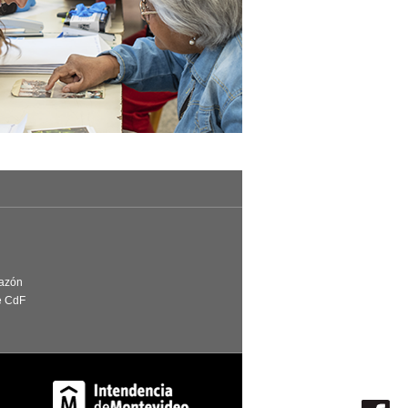
Razón
e CdF