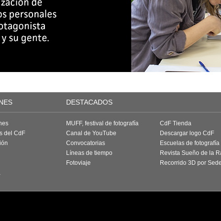
NES
DESTACADOS
nes
MUFF, festival de fotografía
CdF Tienda
as del CdF
Canal de YouTube
Descargar logo CdF
ión
Convocatorias
Escuelas de fotografía
Líneas de tiempo
Revista Sueño de la 
Fotoviaje
Recorrido 3D por Sed
a