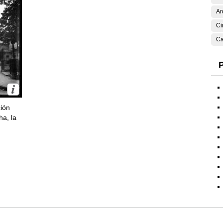
Ar
Ci
Ca
P
ción
ha, la