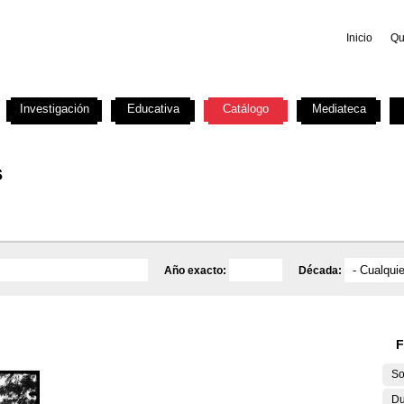
Inicio
Qu
Investigación
Educativa
Catálogo
Mediateca
s
Año exacto:
Década:
F
So
Du