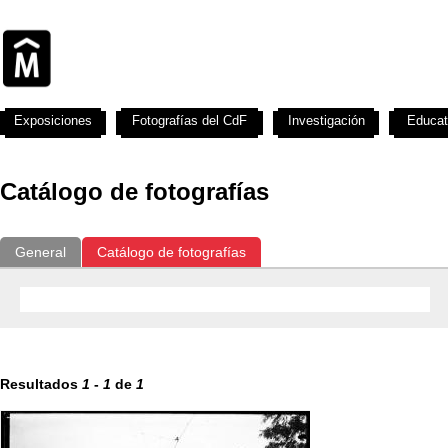
Exposiciones
Fotografías del CdF
Investigación
Educat
Catálogo de fotografías
General
Catálogo de fotografías
Resultados
1
-
1
de
1