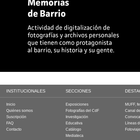
INSTITUCIONALES
SECCIONES
DESTA
Inicio
Exposiciones
MUFF, fes
Quiénes somos
Fotografías del CdF
Canal d
Suscripción
Investigación
Convoca
FAQ
Educativa
Líneas d
Contacto
Catálogo
Fotoviaj
Mediateca