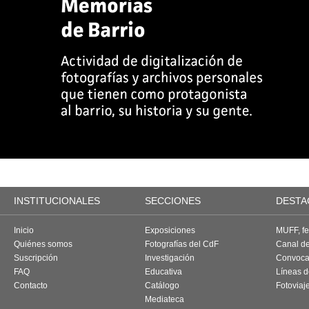
INSTITUCIONALES
SECCIONES
DESTA
Inicio
Exposiciones
MUFF, fes
Quiénes somos
Fotografías del CdF
Canal d
Suscripción
Investigación
Convoca
FAQ
Educativa
Líneas d
Contacto
Catálogo
Fotoviaj
Mediateca