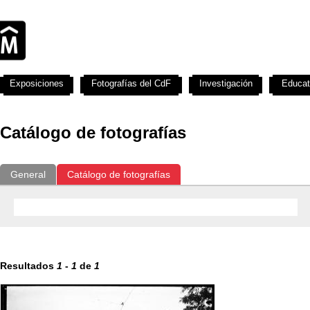
Exposiciones
Fotografías del CdF
Investigación
Educat
Catálogo de fotografías
General
Catálogo de fotografías
Resultados
1
-
1
de
1