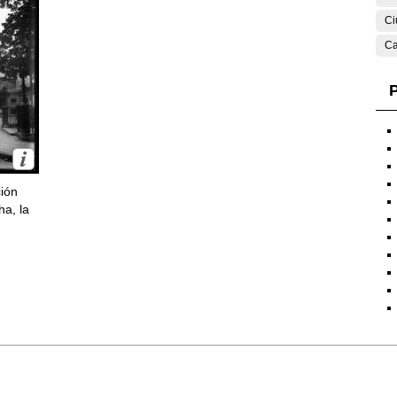
Ci
Ca
P
ción
ha, la