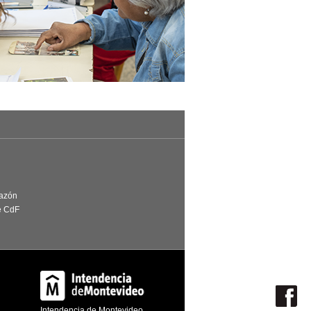
Razón
e CdF
Intendencia de Montevideo