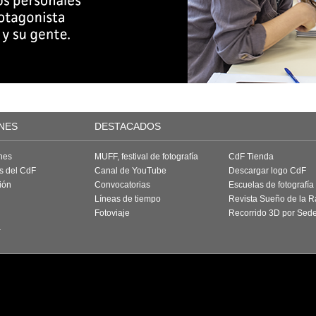
NES
DESTACADOS
nes
MUFF, festival de fotografía
CdF Tienda
as del CdF
Canal de YouTube
Descargar logo CdF
ión
Convocatorias
Escuelas de fotografía
Líneas de tiempo
Revista Sueño de la 
Fotoviaje
Recorrido 3D por Sed
a