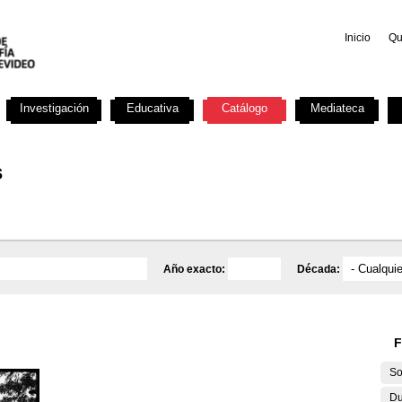
Inicio
Qu
Investigación
Educativa
Catálogo
Mediateca
s
Año exacto:
Década:
F
So
Du