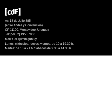
Av. 18 de Julio 885
(entre Andes y Convención)
CP 11100. Montevideo. Uruguay
Tel: [598 2] 1950 7960
Mail:
CdF@imm.gub.uy
Lunes, miércoles, jueves, viernes: de 10 a 19.30 h.
Martes: de 10 a 21 h. Sábados de 9.30 a 14.30 h.